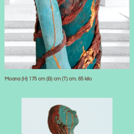
Moana (H) 175 cm (B) cm (T) cm. 65 kilo