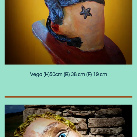
Vega (H)50cm (B) 38 cm (F) 19 cm