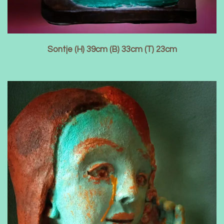
Sontje (H) 39cm (B) 33cm (T) 23cm