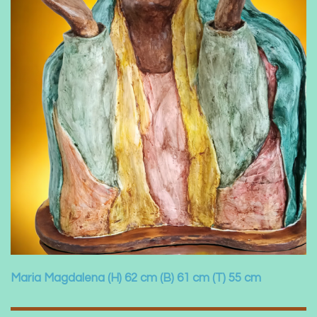
Maria Magdalena (H) 62 cm (B) 61 cm (T) 55 cm