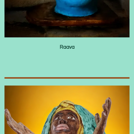
Raava