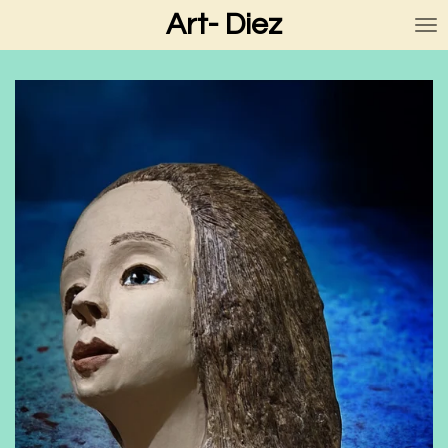
Art- Diez
Zum
Hauptinhalt
springen